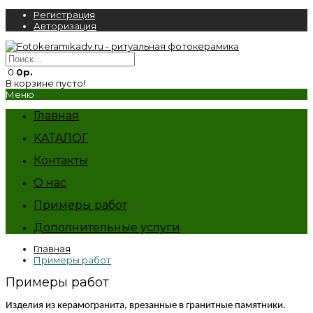
Регистрация
Авторизация
0
0р.
В корзине пусто!
Меню
Главная
KATAЛОГ
Контакты
О нас
Примеры работ
Дополнительные услуги
Главная
Примеры работ
Примеры работ
Изделия из керамогранита, врезанные в гранитные памятники.