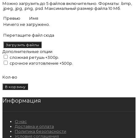
Можно загрузить до 5 файлов включительно. Форматы: .bmp,
.jpeg, .jpg, .png, .psd. Максимальный размер файла 10 Мб.
Превью
Имя
Ничего не загружено.
Перетащите файл сюда
Загрузить файлы
Дополнительные опции
сложная ретушь +300р.
срочное изготовление +500р.
Кол-во
Информация
О нас
Доставка и оплата
Политика безопасности
Условия соглашения